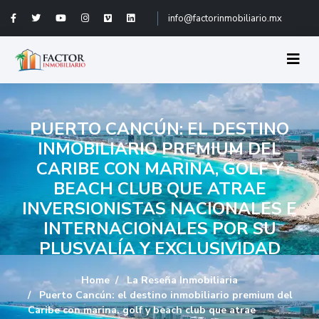
info@factorinmobiliario.mx
PUERTO CANCÚN: EL DESTINO
INMOBILIARIO PREMIUM DEL
CARIBE CON MARINA, GOLF Y
BEACH CLUB QUE ATRAE
INVERSIONISTAS NACIONALES E
INTERNACIONALES POR SU
PLUSVALÍA Y EXCLUSIVIDAD
Home
La Reseña Inmobiliaria
Puerto Cancún: el destino inmobiliario premium del
Caribe con marina, golf y beach club que atrae