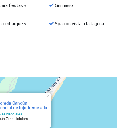
ara fiestas y
Gimnasio
a embarque y
Spa con vista a la laguna
×
Dorada Cancún |
encial de lujo frente a la
a en el corazón de la
Residenciales
Hotelera
ún Zona Hotelera