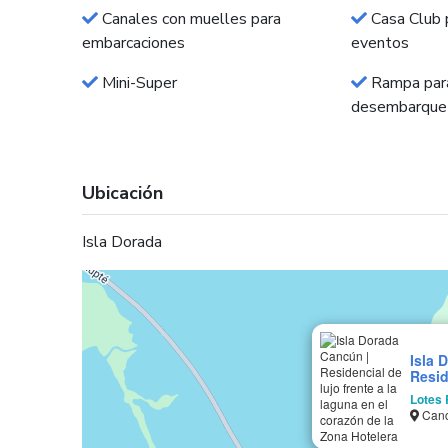
Canales con muelles para
Casa Club p
embarcaciones
eventos
Mini-Super
Rampa par
desembarque
Ubicación
Isla Dorada
Isla 
Resid
lagun
Lotes 
Zona 
Canc