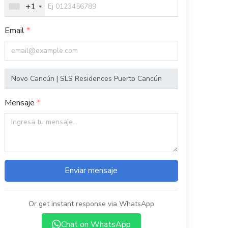
+1
Email
Mensaje
Enviar mensaje
Or get instant response via WhatsApp
Chat on WhatsApp