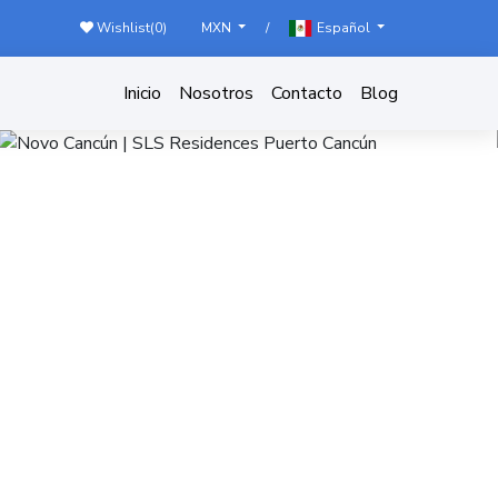
Wishlist(
0
)
/
MXN
Español
Inicio
Nosotros
Contacto
Blog