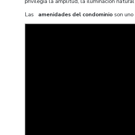
privilegia la amplitud, la iluminación natural
Las
amenidades del condominio
son uno 