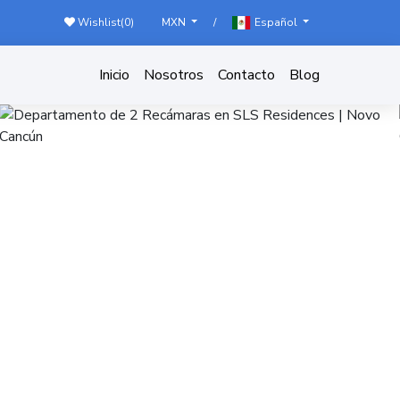
Wishlist(
0
)
/
MXN
Español
Inicio
Nosotros
Contacto
Blog