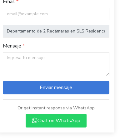
Email
Mensaje
Enviar mensaje
Or get instant response via WhatsApp
Chat on WhatsApp