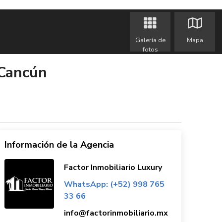
Galería de
Mapa
fotos
 Cancún
Información de la Agencia
Factor Inmobiliario Luxury
WhatsApp: (+52) 998 765
33 66
info@factorinmobiliario.mx