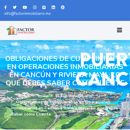
info@factorinmobiliario.mx
OBLIGACIONES DE CUMPLIMIENTO
EN OPERACIONES INMOBILIARIAS
EN CANCÚN Y RIVIERA MAYA: LO
QUE DEBES SABER COMO CLIENTE
Inicio
El Tip Inmobiliario
Obligaciones de Cumplimiento en Operaciones
Inmobiliarias en Cancún y Riviera Maya: Lo que Debes
Saber como Cliente