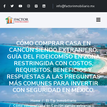
info@factorinmobiliario.mx
CÓMO COMPRAR CASA EN
CANCÚN SIENDO EXTRANJERO:
GUÍA DEL FIDEICOMISO EN ZONA
RESTRINGIDA CON COSTOS,
REQUISITOS, BENEFICIOS Y
RESPUESTAS A LAS PREGUNTAS
MÁS COMUNES PARA INVERTIR
CON SEGURIDAD EN MÉXICO.
Home
El Tip Inmobiliario
Cómo comprar casa en Cancún siendo extranjero: